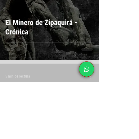
El Minero de Zipaquirá -
Crónica
5 min de lectura
"El arte es para todo el
mundo": Alfredo Araújo, el
escultor que dio vida al