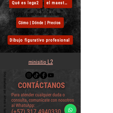
Qué es lega2
el maestro
Todo lo que necesitas saber:
Cómo | Dónde | Precios
Programa principal:
Dibujo figurativo profesional
L2
minisitio
Sitio diseñado por: Alfredo A. Santoyo
CONTÁCTANOS
Para atender cualquier duda o
consulta, comunícate con nosotros
al WhatsApp:
(+57)
317 4940330