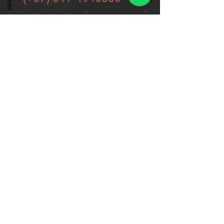
o escríbenos al correo por medio de
este formulario
Formulario de contacto
email institucional:
direccion@lega2.co