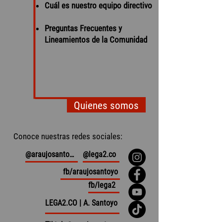
Cuál es nuestro equipo directivo
Preguntas Frecuentes y
Lineamientos de la Comunidad
Quienes somos
Conoce nuestras redes sociales:
@araujosantoyo
@lega2.co
fb/araujosantoyo
fb/lega2
LEGA2.CO | A. Santoyo