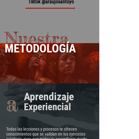
Tiktok @araujosantoyo
Nuestra
METODOLOGÍA
a
Aprendizaje
Solo tú puedes aprender,
pero aquí no aprendes solo
Experiencial
Todas las lecciones y procesos te ofrecen
conocimientos que se validan en los ejercicios