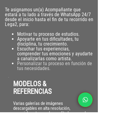
T
e asignamos un(a) Acompañante que
estará a tu
lado a través de WhatsApp 24/7
desde el inicio hasta el fin de tu recorrido en
Lega2, para:
Motivar tu proceso de estudios.
Apoyarte en tus dificultades, tu
disciplina, tu crecimiento.
Escuchar tus experiencias,
comprender tus emociones y ayudarte
a canalizarlas como artista.
Personalizar tu proceso en función de
tus necesidades.
MODELOS &
REFERENCIAS
Varias galerías de imágenes
descargables en alta resolución,
especialmente creadas y editadas para el
uso de nuestros estudiantes para el
desarrollo de su obra plástica.
Videos con modelo en vivo, Ejercicios
progresivos y Fotografías exclusivas.