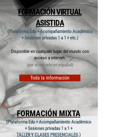
FORMACIÓN VIRTUAL
ASISTIDA
(Plataforma Edu + Acompañamiento Académico
+ Sesiones privadas 1 a 1 + etc.)
Disponible en cualquier lugar del mundo con
acceso a internet.
(por ahora solo en español)
Toda la información
FORMACIÓN MIXTA
(Plataforma Edu + Acompañamiento Académico
+ Sesiones privadas 1
a 1 +
TALLER Y CLASES PRESENCIALES
.)