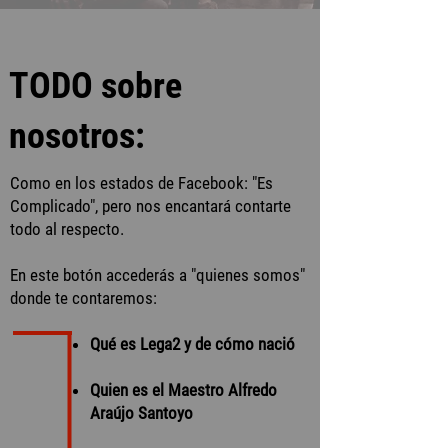
TODO sobre
nosotros:
Como en los estados de Facebook: "Es
Complicado", pero nos encantará contarte
todo al respecto.
En este botón accederás a "quienes somos"
donde te contaremos:
Qué es Lega2 y de cómo nació
Quien es el Maestro Alfredo
Araújo Santoyo