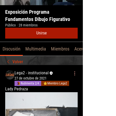
Exposición Programa
Fundamentos Dibujo Figurativo
Público
·
28 miembros
Unirse
Discusión
Multimedia
Miembros
Acerca de
Volver
Lega2 - institucional
27 de octubre de 2021
Rudimenta 2/4
Miembro Lega2
Lady Pedraza