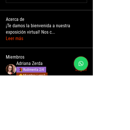
Acerca de
¡Te damos la bienvenida a nuestra
exposición virtual! Nos c
...
Leer más
Miembros
Adriana Zerda
Seguir
Rudimenta 2/4
Miembro Lega2
Andrea Buitrago
Seguir
Jazmín Miranda
Seguir
Artista en proceso
Personalizados
Dino Masiero
Seguir
Drawing's World
Seguir