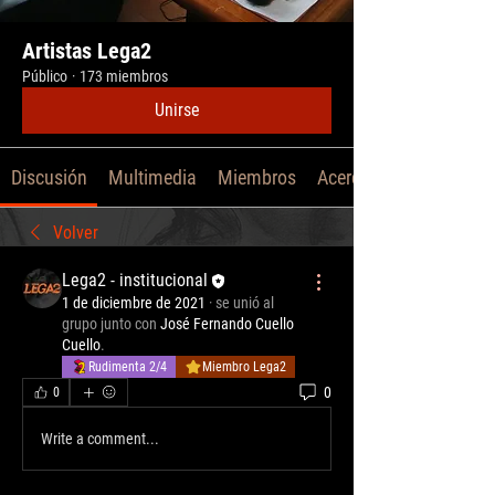
Artistas Lega2
Público
·
173 miembros
Unirse
Discusión
Multimedia
Miembros
Acerca de
Volver
Lega2 - institucional
1 de diciembre de 2021
·
se unió al
grupo junto con
José Fernando Cuello
Cuello
.
Rudimenta 2/4
Miembro Lega2
0
0
Write a comment...