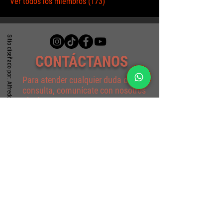
Ver todos los miembros (173)
Sitio diseñado por: Alfredo A. Santoyo
CONTÁCTANOS
Para atender cualquier duda o
consulta, comunícate con nosotros
al WhatsApp:
(+57)
317 4940330
o escríbenos al correo por medio de
este formulario
Formulario de contacto