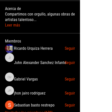
Acerca de
Compartimos con orgullo, algunas obras de
artistas talentoso
...
Leer más
Miembros
Ricardo Urquiza Herrera
Seguir
John Alexander Sanchez Infante
John Alexander Sanchez Infante
Seguir
Gabriel Vargas
Seguir
Gabriel Vargas
jhon jairo rodriguez
Seguir
jhon jairo rodriguez
Sebastian basto restrepo
Seguir