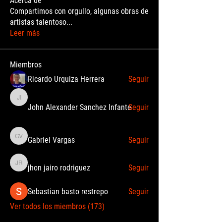
Acerca de
Compartimos con orgullo, algunas obras de
artistas talentoso
...
Leer más
Miembros
Ricardo Urquiza Herrera
Seguir
John Alexander Sanchez Infante
John Alexander Sanchez Infante
Seguir
Gabriel Vargas
Seguir
Gabriel Vargas
jhon jairo rodriguez
Seguir
jhon jairo rodriguez
Sebastian basto restrepo
Seguir
Ver todos los miembros (173)