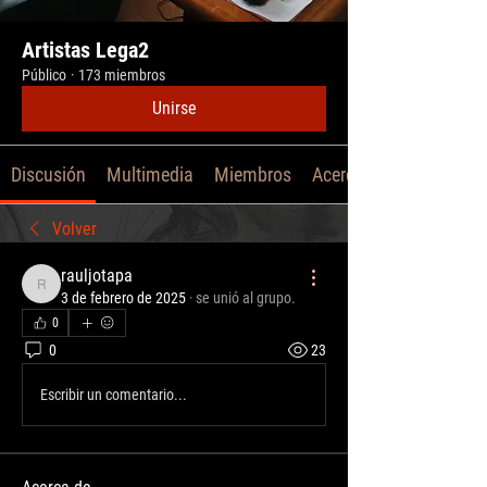
Artistas Lega2
Público
·
173 miembros
Unirse
Discusión
Multimedia
Miembros
Acerca de
Volver
rauljotapa
rauljotapa
3 de febrero de 2025
·
se unió al grupo.
0
0
23
Escribir un comentario...