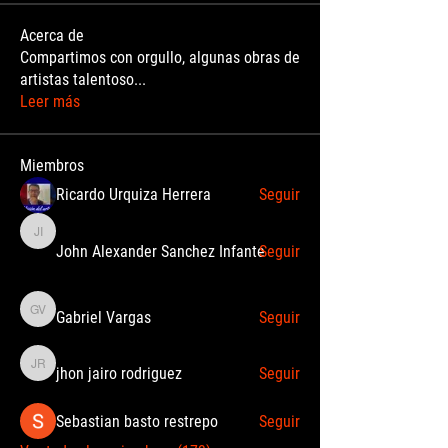
Acerca de
Compartimos con orgullo, algunas obras de
artistas talentoso
...
Leer más
Miembros
Ricardo Urquiza Herrera
Seguir
John Alexander Sanchez Infante
John Alexander Sanchez Infante
Seguir
Gabriel Vargas
Seguir
Gabriel Vargas
jhon jairo rodriguez
Seguir
jhon jairo rodriguez
Sebastian basto restrepo
Seguir