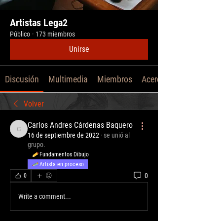
Artistas Lega2
Público
·
173 miembros
Unirse
Discusión
Multimedia
Miembros
Acerca de
Volver
Carlos Andres Cárdenas Baquero
Carlos Andres Cárdenas Baquero
16 de septiembre de 2022
·
se unió al
grupo.
Fundamentos Dibujo
Artista en proceso
0
0
Write a comment...