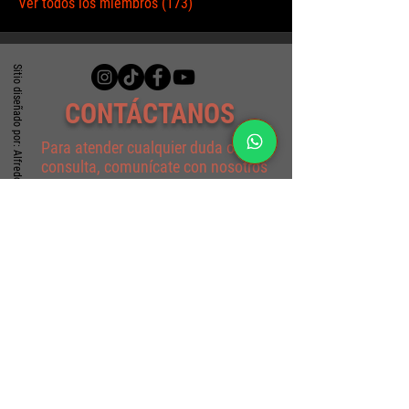
Ver todos los miembros (173)
Sitio diseñado por: Alfredo A. Santoyo
CONTÁCTANOS
Para atender cualquier duda o
consulta, comunícate con nosotros
al WhatsApp:
(+57)
317 4940330
o escríbenos al correo por medio de
este formulario
Formulario de contacto