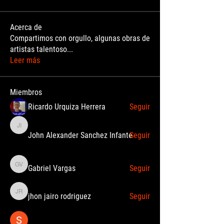
Acerca de
Compartimos con orgullo, algunas obras de
artistas talentoso
...
Leer más
Miembros
Ricardo Urquiza Herrera
Seguir
John Alexander Sanchez Infante
John Alexander Sanchez Infante
Seguir
Gabriel Vargas
Seguir
Gabriel Vargas
jhon jairo rodriguez
Seguir
jhon jairo rodriguez