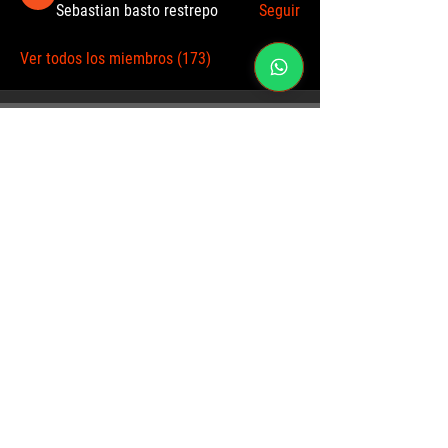
Sebastian basto restrepo
Seguir
Ver todos los miembros (173)
Sitio diseñado por: Alfredo A. Santoyo
CONTÁCTANOS
Para atender cualquier duda o
consulta, comunícate con nosotros
al WhatsApp:
(+57)
317 4940330
o escríbenos al correo por medio de
este formulario
Formulario de contacto