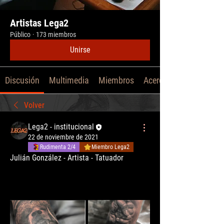
Artistas Lega2
Público
·
173 miembros
Unirse
Discusión
Multimedia
Miembros
Acerca de
Volver
Lega2 - institucional
22 de noviembre de 2021
Rudimenta 2/4
Miembro Lega2
Julián González - Artista - Tatuador