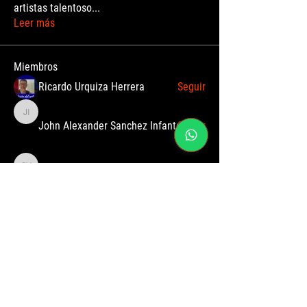
artistas talentoso
...
Leer más
Miembros
Ricardo Urquiza Herrera
Seguir
John Alexander Sanchez Infante
John Alexander Sanchez Infante
Seguir
Gabriel Vargas
Seguir
Gabriel Vargas
jhon jairo rodriguez
Seguir
jhon jairo rodriguez
Sebastian basto restrepo
Seguir
Ver todos los miembros (173)