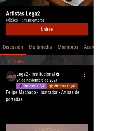
Artistas Lega2
Público
·
173 miembros
Unirse
Discusión
Multimedia
Miembros
Acerca de
Volver
Lega2 - institucional
24 de noviembre de 2021
Rudimenta 2/4
Miembro Lega2
Felipe Machado - Ilustrador - Artista de 
portadas