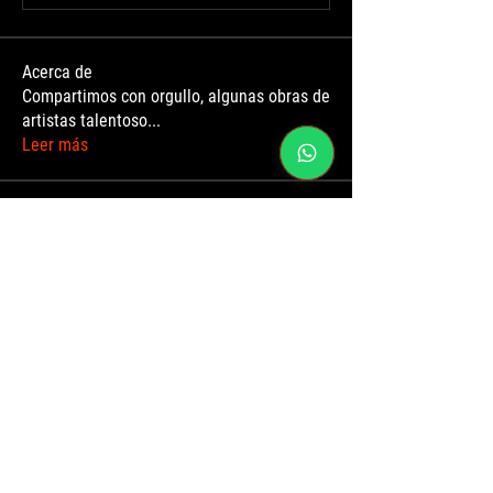
Acerca de
Compartimos con orgullo, algunas obras de
artistas talentoso
...
Leer más
Miembros
Ricardo Urquiza Herrera
Seguir
John Alexander Sanchez Infante
John Alexander Sanchez Infante
Seguir
Gabriel Vargas
Seguir
Gabriel Vargas
jhon jairo rodriguez
Seguir
jhon jairo rodriguez