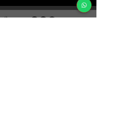
Sitio diseñado por: Alfredo A. Santoyo
CONTÁCTANOS
Para atender cualquier duda o
consulta, comunícate con nosotros
al WhatsApp:
(+57)
317 4940330
o escríbenos al correo por medio de
este formulario
Formulario de contacto