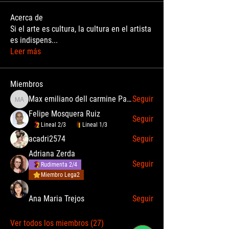
Acerca de
Si el arte es cultura, la cultura en el artista
es indispens
...
Leer más
Miembros
Max emiliano dell carmine Palomino Angulo
Seguir
Max emiliano dell carmine Palomino Angulo
Felipe Mosquera Ruiz
Seguir
Lineal 2/3
Lineal 1/3
acadri2574
Seguir
Adriana Zerda
Seguir
Rudimenta 2/4
Miembro Lega2
Ana Maria Trejos
Seguir
Ver todos los miembros (27)