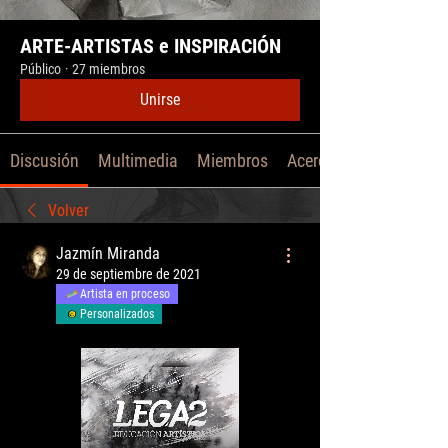
ARTE-ARTISTAS e INSPIRACIÓN
Público
·
27 miembros
Unirse
Discusión
Multimedia
Miembros
Acerca de
Volver
Jazmín Miranda
29 de septiembre de 2021
Artista en proceso
Personalizados