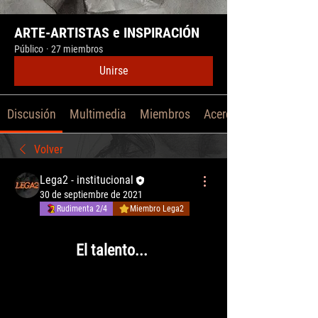
ARTE-ARTISTAS e INSPIRACIÓN
Público
·
27 miembros
Unirse
Discusión
Multimedia
Miembros
Acerca de
Volver
Lega2 - institucional
30 de septiembre de 2021
Rudimenta 2/4
Miembro Lega2
El talento... 