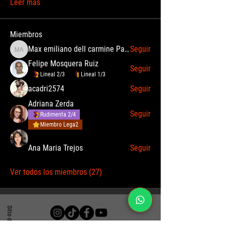
Leer más
Miembros
Max emiliano dell carmine Palomino Angulo
Seguir
Max emiliano dell carmine Palomino Angulo
Felipe Mosquera Ruiz
Seguir
Lineal 2/3
Lineal 1/3
acadri2574
Seguir
Adriana Zerda
Seguir
Rudimenta 2/4
Miembro Lega2
Ana Maria Trejos
Seguir
Ver todos los miembros (27)