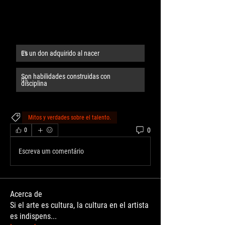
Es un don adquirido al nacer
0
%
Son habilidades construidas con 
0
%
disciplina 
Mitos y verdades sobre el talento.
0
0
Escreva um comentário
Acerca de
Si el arte es cultura, la cultura en el artista
es indispens
...