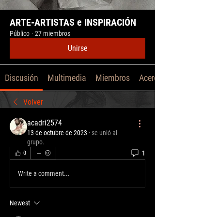
ARTE-ARTISTAS e INSPIRACIÓN
Público
·
27 miembros
Unirse
Discusión
Multimedia
Miembros
Acerca de
Volver
acadri2574
13 de octubre de 2023
·
se unió al
grupo.
1
0
Write a comment...
Newest