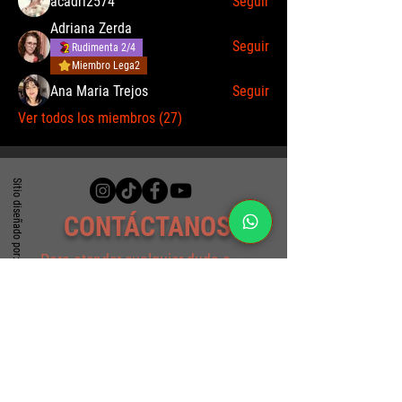
acadri2574
Seguir
Adriana Zerda
Seguir
Rudimenta 2/4
Miembro Lega2
Ana Maria Trejos
Seguir
Ver todos los miembros (27)
Sitio diseñado por: Alfredo A. Santoyo
CONTÁCTANOS
Para atender cualquier duda o
consulta, comunícate con nosotros
al WhatsApp:
(+57)
317 4940330
o escríbenos al correo por medio de
este formulario