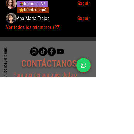
Seguir
Rudimenta 2/4
Miembro Lega2
Ana Maria Trejos
Seguir
Ver todos los miembros (27)
Sitio diseñado por: Alfredo A. Santoyo
CONTÁCTANOS
Para atender cualquier duda o
consulta, comunícate con nosotros
al WhatsApp:
(+57)
317 4940330
o escríbenos al correo por medio de
este formulario
Formulario de contacto