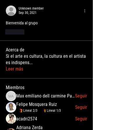
Unknown member
Sep 30, 2021
Bienvenida al grupo 
Like
Acerca de
Si el arte es cultura, la cultura en el artista
es indispens
...
Leer más
Miembros
Max emiliano dell carmine Palomino Angulo
Seguir
Max emiliano dell carmine Palomino Angulo
Felipe Mosquera Ruiz
Seguir
Lineal 2/3
Lineal 1/3
acadri2574
Seguir
Adriana Zerda