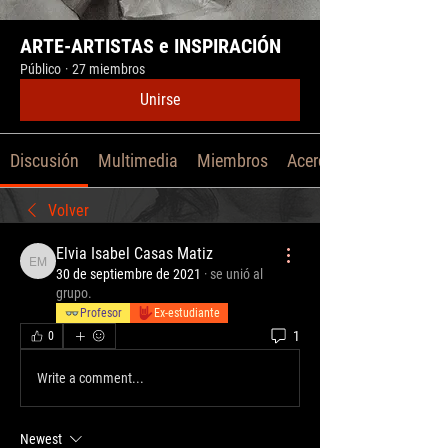
ARTE-ARTISTAS e INSPIRACIÓN
Público
·
27 miembros
Unirse
Discusión
Multimedia
Miembros
Acerca de
Volver
Elvia Isabel Casas Matiz
Elvia Isabel Casas Matiz
30 de septiembre de 2021
·
se unió al
grupo.
Profesor
Ex-estudiante
1
0
Write a comment...
Newest