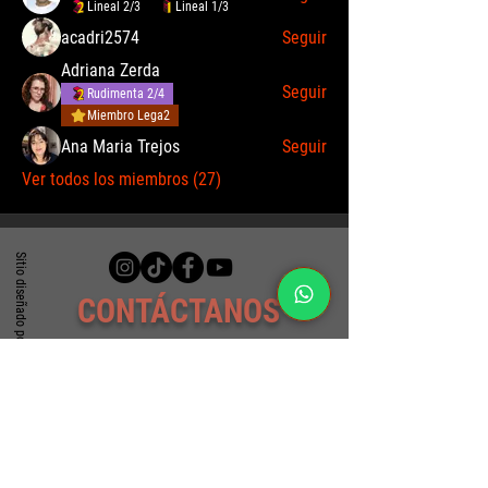
Lineal 2/3
Lineal 1/3
acadri2574
Seguir
Adriana Zerda
Seguir
Rudimenta 2/4
Miembro Lega2
Ana Maria Trejos
Seguir
Ver todos los miembros (27)
Sitio diseñado por: Alfredo A. Santoyo
CONTÁCTANOS
Para atender cualquier duda o
consulta, comunícate con nosotros
al WhatsApp:
(+57)
317 4940330
o escríbenos al correo por medio de