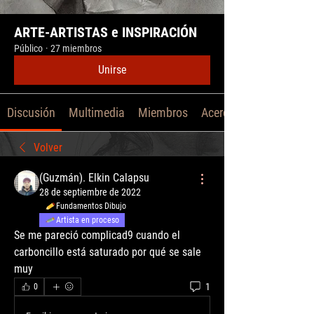
ARTE-ARTISTAS e INSPIRACIÓN
Público
·
27 miembros
Unirse
Discusión
Multimedia
Miembros
Acerca de
Volver
(Guzmán). Elkin Calapsu
28 de septiembre de 2022
Fundamentos Dibujo
Artista en proceso
Se me pareció complicad9 cuando el 
carboncillo está saturado por qué se sale 
muy 
1
0