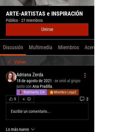
ARTE-ARTISTAS e INSPIRACIÓN
Público
·
27 miembros
Unirse
Discusión
Multimedia
Miembros
Acerca de
Volver
Adriana Zerda
18 de agosto de 2021
·
se unió al grupo
junto con
Ana Pradilla
.
Rudimenta 2/4
Miembro Lega2
2
0
Escribir un comentario...
Lo más nuevo