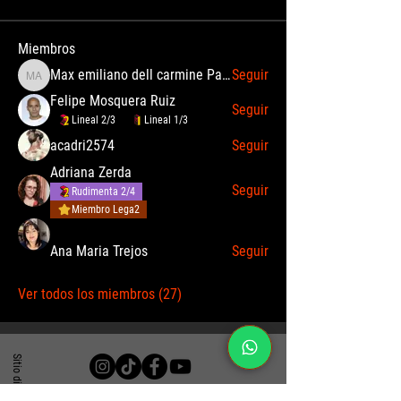
Miembros
Max emiliano dell carmine Palomino Angulo
Seguir
Max emiliano dell carmine Palomino Angulo
Felipe Mosquera Ruiz
Seguir
Lineal 2/3
Lineal 1/3
acadri2574
Seguir
Adriana Zerda
Seguir
Rudimenta 2/4
Miembro Lega2
Ana Maria Trejos
Seguir
Ver todos los miembros (27)