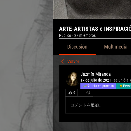
ARTE-ARTISTAS e INSPIRACI
Público
·
27 miembros
Discusión
Multimedia
Volver
Jazmín Miranda
17 de julio de 2021
·
se unió al
Artista en proceso
Perso
0
コメントを追加…