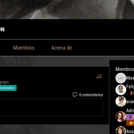
ÓN
Miembros
Acerca de
Miembro
Max emil
 grupo.
Fel
nalizados
0 comentarios
aca
Adr
Ana