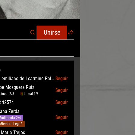
Unirse
s
Max emiliano dell carmine Palomino Angulo
Seguir
iano dell carmine Palomino Angulo
ipe Mosquera Ruiz
Seguir
Lineal 2/3
Lineal 1/3
dri2574
Seguir
iana Zerda
Seguir
Rudimenta 2/4
Miembro Lega2
 Maria Trejos
Seguir