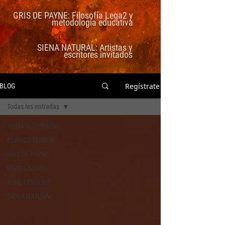
GRIS DE PAYNE: Filosofía Lega2 y
metodología educativa
SIENA NATURAL: Artistas y
escritores invitados
Regístrate
BLOG
Todas las entradas
Todas las entradas
BLANCO MARFIL
GRIS DE PAYNE
ROJO CADMIO
AZUL CERÚLEO
SIENA NATURAL