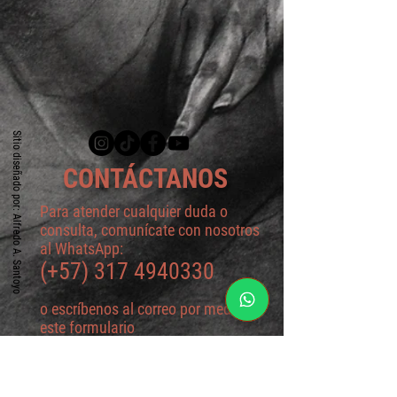
Sitio diseñado por: Alfredo A. Santoyo
CONTÁCTANOS
Para atender cualquier duda o
consulta, comunícate con nosotros
al WhatsApp:
(+57)
317 4940330
o escríbenos al correo por medio de
este formulario
Formulario de contacto