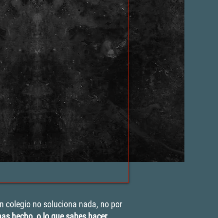
n colegio no soluciona nada, no por
has hecho, o lo que sabes hacer.