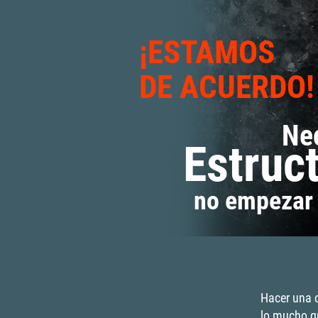
¡ESTAMOS
DE ACUERDO!
Ne
Estruc
no empezar 
Hacer una c
lo mucho q