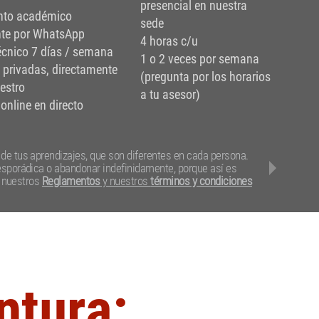
presencial en nuestra
nto académico
sede
te por WhatsApp
4 horas c/u
écnico 7 días / semana
1 o 2 veces por semana
 privadas, directamente
(pregunta por los horarios
estro
a tu asesor)
online en directo
de tus aprendizajes, que son diferentes en cada persona.
esporádica o abandonar indefinidamente, porque así es
e nuestros
Reglamentos
y nuestros
términos y condiciones
ntura: