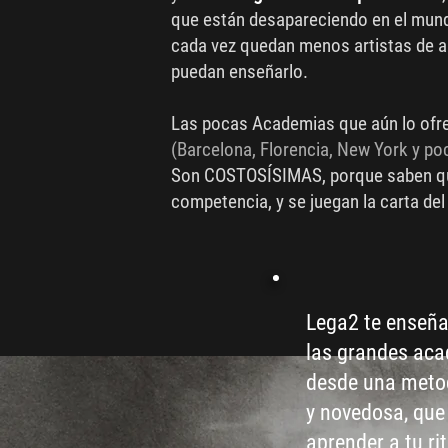
que están desapareciendo en el mun
cada vez quedan menos artistas de al
puedan enseñarlo.
Las pocas Academias que aún lo ofr
(Barcelona, Florencia, New York y p
Son COSTOSÍSIMAS, porque saben q
competencia, y se juegan la carta del 
Lega2 te enseña
las grandes aca
desde una metod
y novedosa, que 
aprender a tu ri