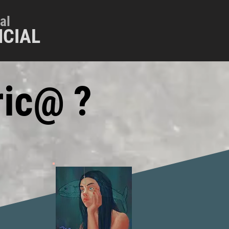
al
CIAL
ric@
?