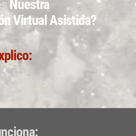
es
Nuestra
n Virtual Asistida?
xplico:
unciona: