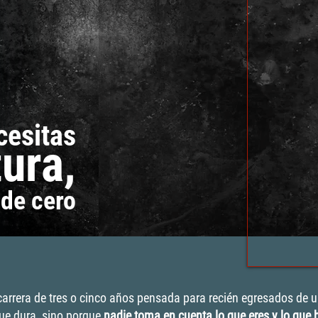
cesitas
tura
,
de cero
arrera de tres o cinco años pensada para recién egresados de u
ue dura, sino porque
nadie toma en cuenta lo que eres y lo que 