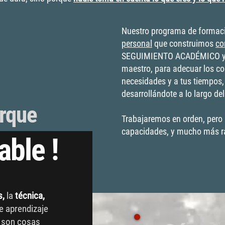
Nuestro programa de formaci
personal
que construimos
co
SEGUIMIENTO ACADÉMICO y 
maestro, para adecuar los con
necesidades y a tus tiempos
desarrollándote a lo largo de
orque
Trabajaremos en orden, pero a
capacidades, y mucho más ráp
able !
s,
la
técnica,
 aprendizaje
, son cosas