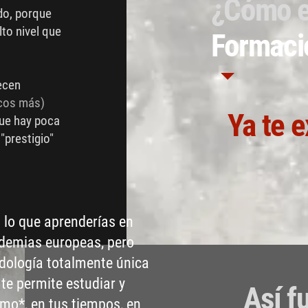
¿Cómo 
do, porque
to nivel que
Formació
ecen
ocos más)
Ya te e
ue hay poca
"prestigio"
 lo que aprenderías en
demias europeas, pero
ología totalmente única
te permite estudiar y
Así f
tmo*, en tus tiempos, en