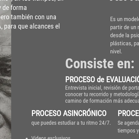
y de forma
pero también con una
Es un modelo
 para que alcances el
partir de un
desde la psic
plásticas, p
nivel.
Consiste en:
PROCESO de EVALUACIÓ
Entrevista inicial, revisión de port
conocer tu recorrido y metodología
camino de formación más adecua
PROCESO ASINCRÓNICO
PROCE
que puedes estudiar a tu ritmo 24/7.
Se agenda
tiempos y
Videos exclusivos,