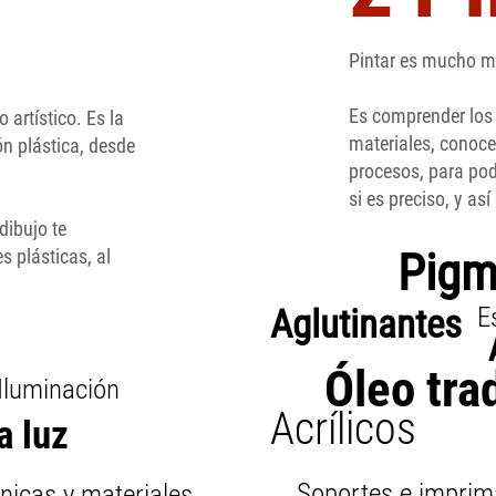
Pintar es mucho m
Es comprender los 
o artístico. Es la
materiales, conocer
n plástica, desde
procesos, para pode
si es preciso, y as
dibujo te
Pigm
s plásticas, al
E
Aglutinantes
Óleo tra
 Iluminación
Acrílicos
a luz
Soportes e imprim
nicas y materiales