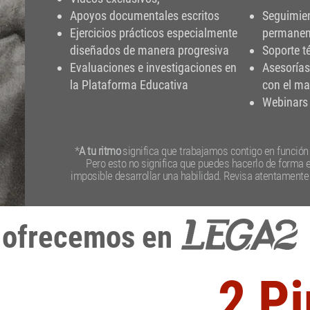
Apoyos documentales escritos
Seguimie
Ejercicios prácticos especialmente
permanen
diseñados de manera progresiva
Soporte t
Evaluaciones e investigaciones en
Asesorías
la Plataforma Educativa
con el ma
Webinars 
*
A tu ritmo
significa que trabajamos contigo en función 
Pero esto no significa que puedes hacerlo de forma 
imposible desarrollar una habilidad. Revisa atentament
 ofrecemos en
2 Pi