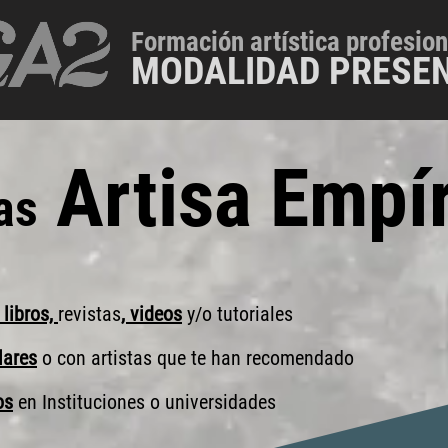
Formación artística profesion
MODALIDAD PRESEN
Artisa Empí
as
 libros,
revistas
, videos
y/o tutoriales
lares
o con artistas que te han recomendado
os
en Instituciones o universidades