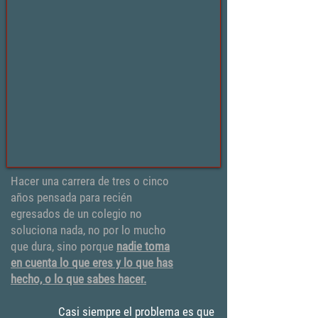
Hacer una carrera de tres o cinco
años pensada para recién
egresados de un colegio no
soluciona nada, no por lo mucho
que dura, sino porque
nadie toma
en cuenta lo que eres y lo que has
hecho, o lo que sabes hacer.
Casi siempre el problema es que