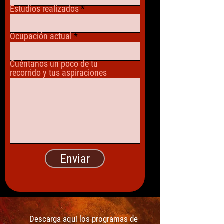
Estudios realizados
Ocupación actual
Cuéntanos un poco de tu
recorrido y tus aspiraciones
Enviar
Descarga aquí los programas de