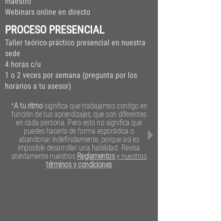
maestro
Webinars online en directo
PROCESO PRESENCIAL
Taller teórico-práctico presencial en nuestra
sede
4 horas c/u
1 o 2 veces por semana (pregunta por los
horarios a tu asesor)
*
A tu ritmo
significa que trabajamos contigo en
función de tus aprendizajes, que son diferentes
en cada persona. Pero esto no significa que
puedes hacerlo de forma esporádica o
abandonar indefinidamente, porque así es
imposible desarrollar una habilidad. Revisa
atentamente nuestros
Reglamentos
y nuestros
términos y condiciones