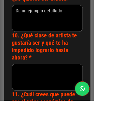
10. ¿Qué clase de artista te
gustaría ser y qué te ha
impedido lograrlo hasta
ahora?
*
11. ¿Cuál crees que puede
ser el valor económico de
una obra de arte hecha con
seriedad y profundidad?
*