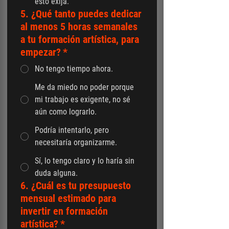
esto exija.
5. ¿Qué tanto puedes dedicar
al menos 5 horas semanales
a tu formación artística, para
empezar?
*
No tengo tiempo ahora.
Me da miedo no poder porque
mi trabajo es exigente, no sé
aún como lograrlo.
Podría intentarlo, pero
necesitaría organizarme.
Sí, lo tengo claro y lo haría sin
duda alguna.
6. ¿Cuál es tu presupuesto
mensual estimado para
invertir en formación
artística?
*