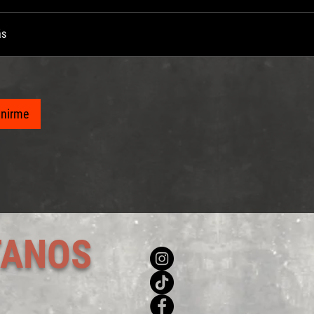
ás
unirme
TANOS