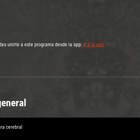
es unirte a este programa desde la app.
Ir a la app
general
ura cerebral