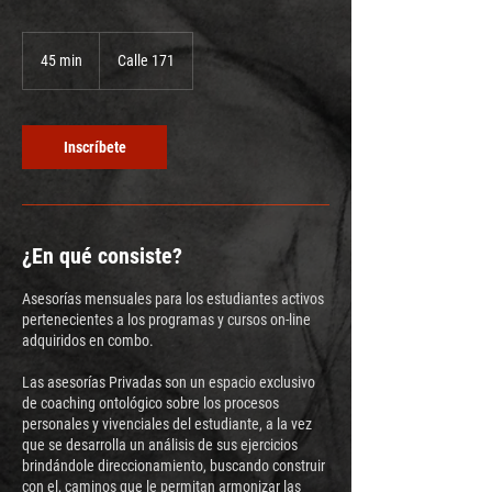
45 min
4
Calle 171
5
m
i
Inscríbete
n
¿En qué consiste?
Asesorías mensuales para los estudiantes activos
pertenecientes a los programas y cursos on-line
adquiridos en combo.
Las asesorías Privadas son un espacio exclusivo
de coaching ontológico sobre los procesos
personales y vivenciales del estudiante, a la vez
que se desarrolla un análisis de sus ejercicios
brindándole direccionamiento, buscando construir
con el, caminos que le permitan armonizar las