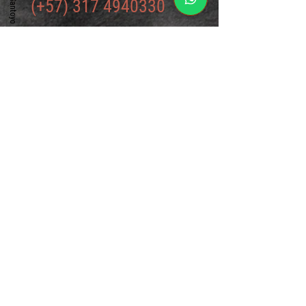
(+57)
317 4940330
o escríbenos al correo por medio de
este formulario
Formulario de contacto