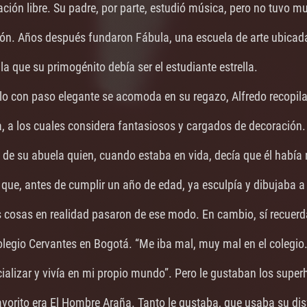
ción libre. Su padre, por parte, estudió música, pero no tuvo mu
ión. Años después fundaron Fábula, una escuela de arte ubicada
a que su primogénito debía ser el estudiante estrella.
lo con paso elegante se acomoda en su regazo, Alfredo recopila
a, a los cuales considera fantasiosos y cargados de decoración.
 de su abuela quien, cuando estaba en vida, decía que él había
 que, antes de cumplir un año de edad, ya esculpía y dibujaba a 
s cosas en realidad pasaron de ese modo. En cambio, sí recuerd
olegio Cervantes en Bogotá. “Me iba mal, muy mal en el colegio.
alizar y vivía en mi propio mundo”. Pero le gustaban los superh
avorito era El Hombre Araña. Tanto le gustaba, que usaba su dis