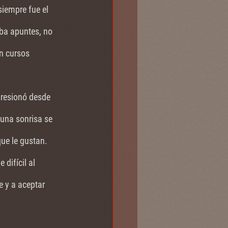
siempre fue el 
aba apuntes, no 
on cursos 
presionó desde 
una sonrisa se 
ue le gustan. 
difícil al 
e y a aceptar 