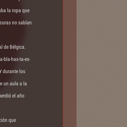
aba la ropa que 
 curas no sabían 
l de Bélgica. 
a-bla-has-ta-es-
Y durante los 
 un aula a la 
erdió el año 
ción que 