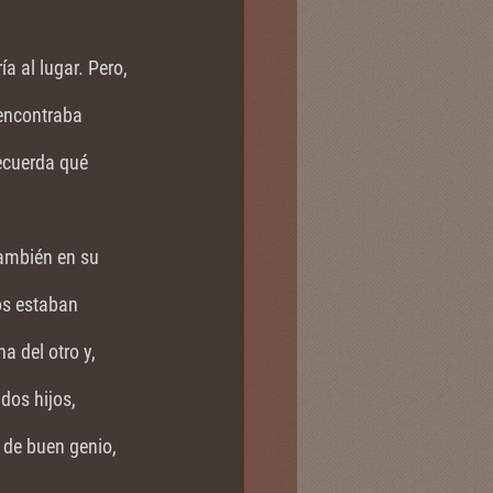
a al lugar. Pero, 
 encontraba 
recuerda qué 
ambién en su 
os estaban 
a del otro y, 
os hijos, 
 de buen genio, 