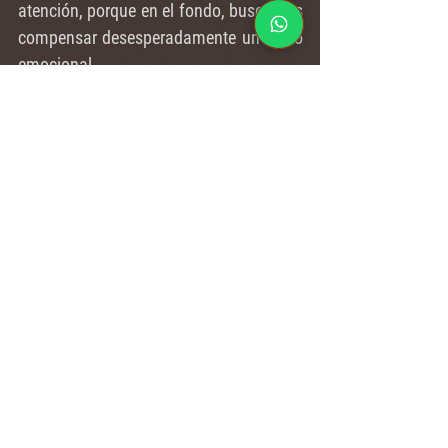
atención, porque en el fondo, buscamos 
compensar desesperadamente un vacío 
emocional.
No sé qué tan ególatra habré sido en mi 
vida como artista, pero sí recuerdo en 
mi juventud los sueños de fama y 
fortuna donde esperaba convertirme en 
artista reconocido, rico e importante, al 
que invitarían a todos los eventos y le 
extenderían el tapete rojo. Curiosamente 
cuando cosas así comenzaron a 
suceder, y me ví a mi mismo en eventos 
sociales y hablando con reinas de 
belleza, y posando para fotografías y 
esas cosas, me sentí tan abrumado por 
ese mundo que salí corriendo y me 