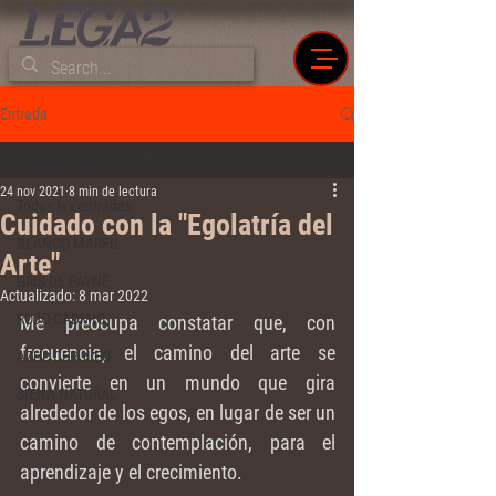
Entrada
Todas las entradas
24 nov 2021
8 min de lectura
Todas las entradas
Cuidado con la "Egolatría del
BLANCO MARFIL
Arte"
GRIS DE PAYNE
Actualizado:
8 mar 2022
ROJO CADMIO
Me preocupa constatar que, con 
frecuencia, el camino del arte se 
AZUL CERÚLEO
convierte en un mundo que gira 
SIENA NATURAL
alrededor de los egos, en lugar de ser un 
camino de contemplación, para el 
aprendizaje y el crecimiento.